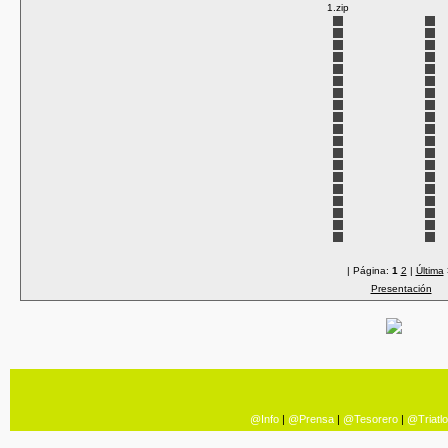
1.zip
| Página:
1
2
|
Última
Presentación
@Info
|
@Prensa
|
@Tesorero
|
@Triatl