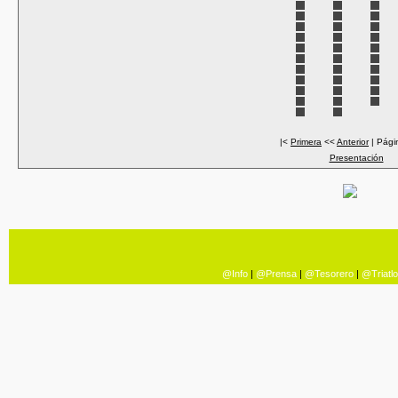
|<
Primera
<<
Anterior
| Pági
Presentación
@Info
|
@Prensa
|
@Tesorero
|
@Triatl