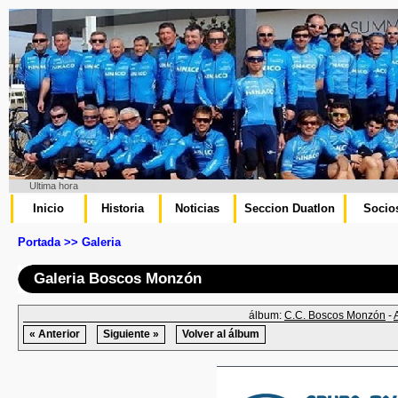
Ultima hora
Inicio
Historia
Noticias
Seccion Duatlon
Socio
Portada >> Galeria
Galeria Boscos Monzón
álbum:
C.C. Boscos Monzón
-
« Anterior
Siguiente »
Volver al álbum