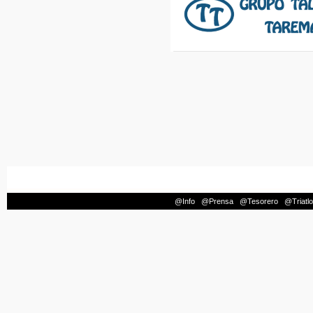
@Info
|
@Prensa
|
@Tesorero
|
@Triatl