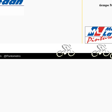
tiempo 
on
|
@Puntometro