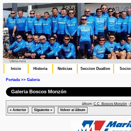
Ultima hora
Inicio
Historia
Noticias
Seccion Duatlon
Socio
Portada >> Galeria
Galeria Boscos Monzón
álbum:
C.C. Boscos Monzón
-
« Anterior
Siguiente »
Volver al álbum