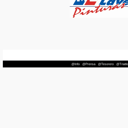
@Info
|
@Prensa
|
@Tesorero
|
@Triatl