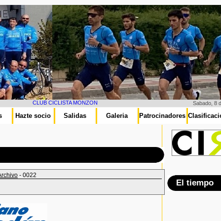
CLUB CICLISTA MONZON
Sabado, 8 
s
Hazte socio
Salidas
Galeria
Patrocinadores
Clasificac
Archivo
- 0022
El tiempo