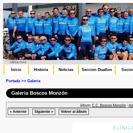
Ultima hora
Inicio
Historia
Noticias
Seccion Duatlon
Socio
Portada >> Galeria
Galeria Boscos Monzón
álbum:
C.C. Boscos Monzón
-
Ar
« Anterior
Siguiente »
Volver al álbum