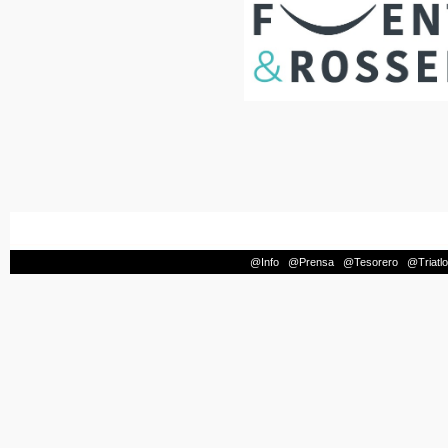
@Info
|
@Prensa
|
@Tesorero
|
@Triatl