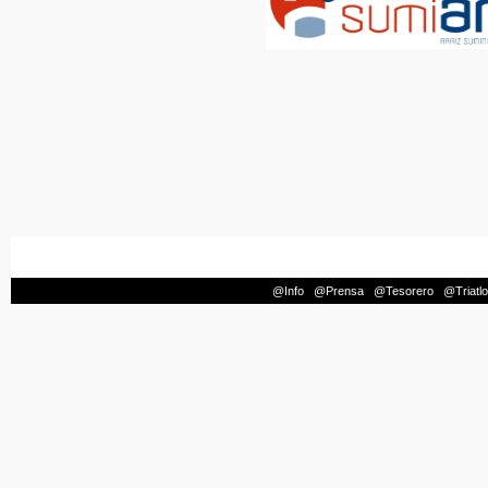
@Info
|
@Prensa
|
@Tesorero
|
@Triatl