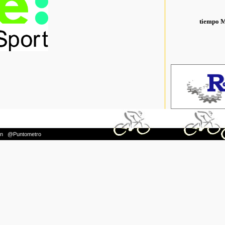
tiempo 
on
|
@Puntometro