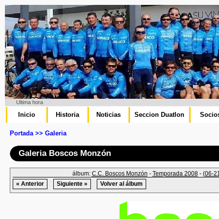
Ultima hora
Inicio
Historia
Noticias
Seccion Duatlon
Socio
Portada >> Galeria
Galeria Boscos Monzón
álbum:
C.C. Boscos Monzón
-
Temporada 2008
-
(06-2
« Anterior
Siguiente »
Volver al álbum