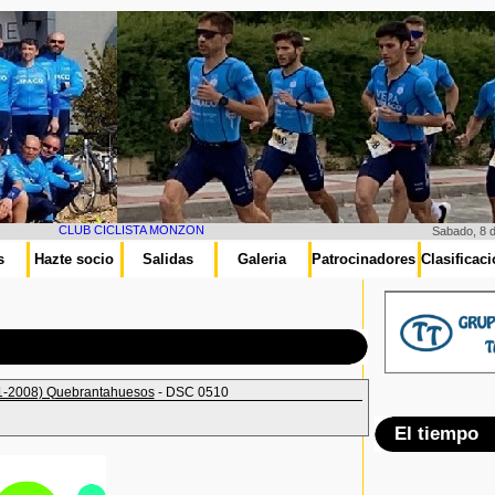
CLUB CICLISTA MONZON
Sabado, 8 
s
Hazte socio
Salidas
Galeria
Patrocinadores
Clasificac
1-2008) Quebrantahuesos
- DSC 0510
El tiempo