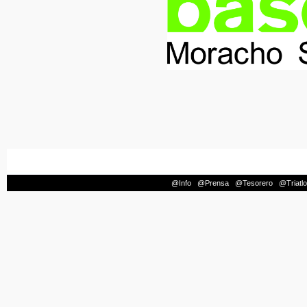
@Info
|
@Prensa
|
@Tesorero
|
@Triatl