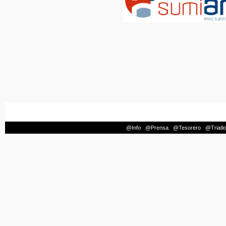
@Info
|
@Prensa
|
@Tesorero
|
@Triatl