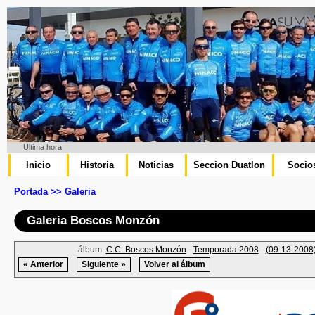
Ultima hora
Inicio
Historia
Noticias
Seccion Duatlon
Socio
Portada >> Galeria
Galeria Boscos Monzón
álbum:
C.C. Boscos Monzón
-
Temporada 2008
-
(09-13-2008)
« Anterior
Siguiente »
Volver al álbum