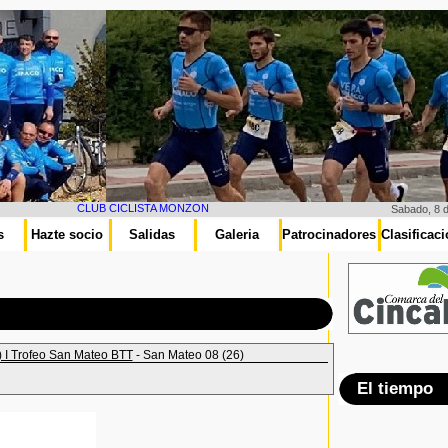
CLUB CICLISTA MONZON
Sabado, 8 
s
Hazte socio
Salidas
Galeria
Patrocinadores
Clasificac
 I Trofeo San Mateo BTT
- San Mateo 08 (26)
El tiempo