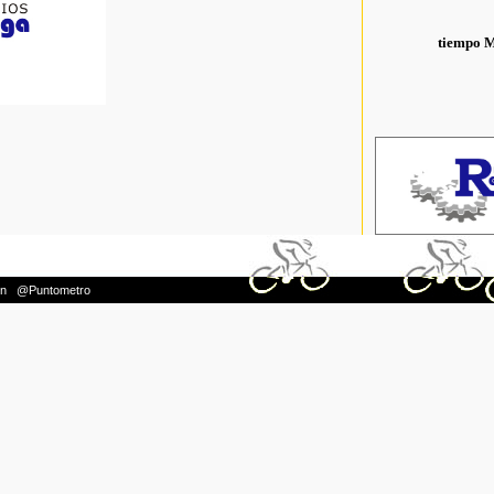
tiempo 
on
|
@Puntometro