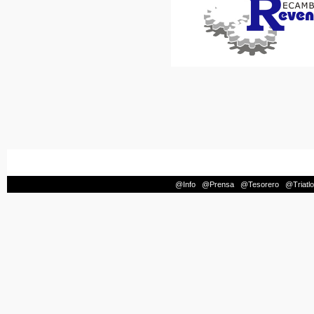
@Info
|
@Prensa
|
@Tesorero
|
@Triatl