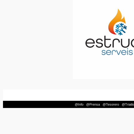
@Info
|
@Prensa
|
@Tesorero
|
@Triatl