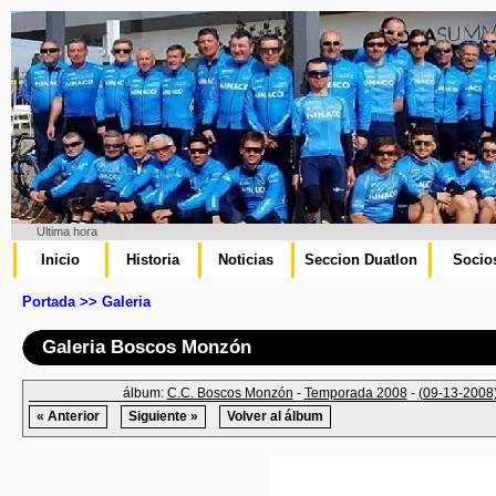
Ultima hora
Inicio
Historia
Noticias
Seccion Duatlon
Socio
Portada >> Galeria
Galeria Boscos Monzón
álbum:
C.C. Boscos Monzón
-
Temporada 2008
-
(09-13-2008)
« Anterior
Siguiente »
Volver al álbum