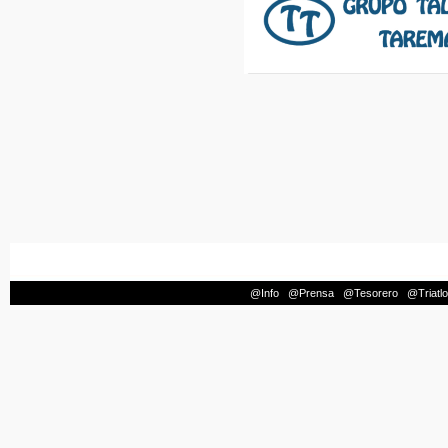
@Info
|
@Prensa
|
@Tesorero
|
@Triatl