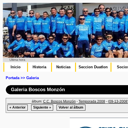
Ultima hora
Inicio
Historia
Noticias
Seccion Duatlon
Socio
Portada >> Galeria
Galeria Boscos Monzón
álbum:
C.C. Boscos Monzón
-
Temporada 2008
-
(09-13-2008)
« Anterior
Siguiente »
Volver al álbum