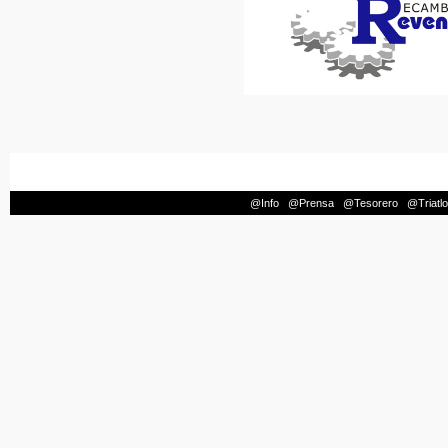
@Info
|
@Prensa
|
@Tesorero
|
@Triatl