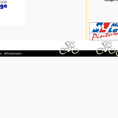
on
|
@Puntometro