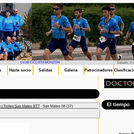
CLUB CICLISTA MONZON
Sabado, 8 
s
Hazte socio
Salidas
Galeria
Patrocinadores
Clasificac
El tiempo
 I Trofeo San Mateo BTT
- San Mateo 08 (37)
tiempo 