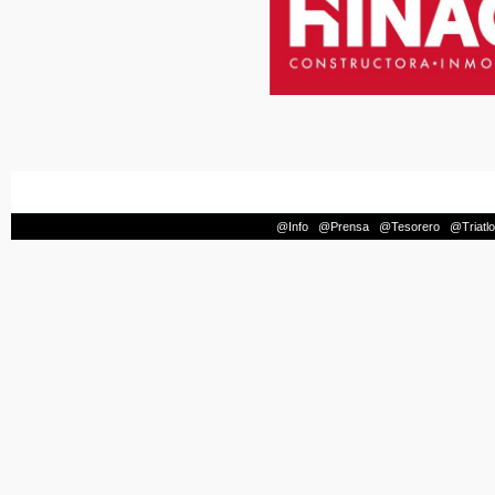
@Info
|
@Prensa
|
@Tesorero
|
@Triatl