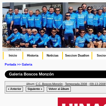
Ultima hora
Inicio
Historia
Noticias
Seccion Duatlon
Socio
Portada >> Galeria
Galeria Boscos Monzón
álbum:
C.C. Boscos Monzón
-
Temporada 2008
-
(09-13-2008)
« Anterior
Siguiente »
Volver al álbum