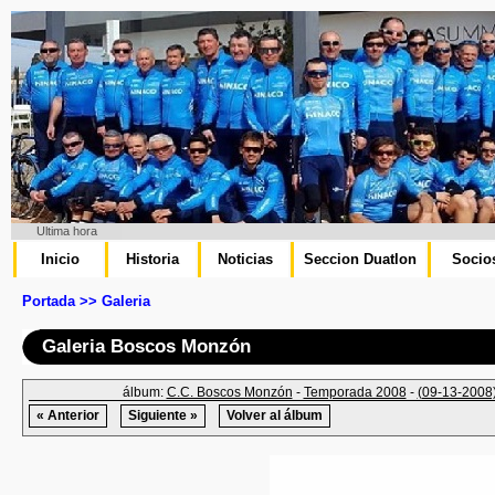
Ultima hora
Inicio
Historia
Noticias
Seccion Duatlon
Socio
Portada >> Galeria
Galeria Boscos Monzón
álbum:
C.C. Boscos Monzón
-
Temporada 2008
-
(09-13-2008)
« Anterior
Siguiente »
Volver al álbum