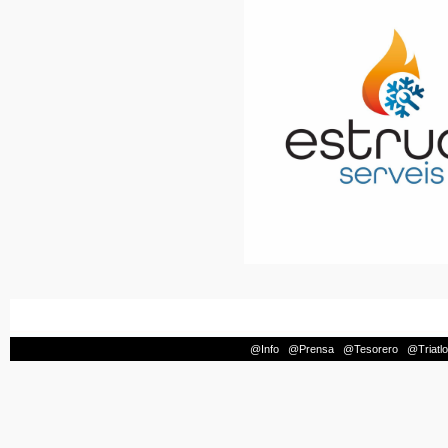
@Info
|
@Prensa
|
@Tesorero
|
@Triatl