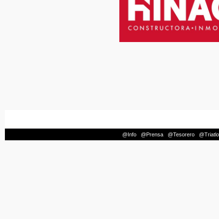
@Info
|
@Prensa
|
@Tesorero
|
@Triatl