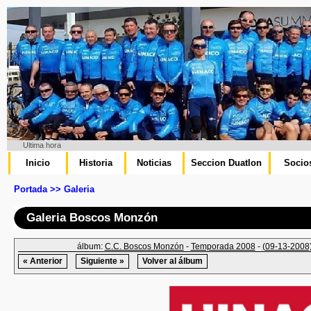
Ultima hora
Inicio
Historia
Noticias
Seccion Duatlon
Socio
Portada >> Galeria
Galeria Boscos Monzón
álbum:
C.C. Boscos Monzón
-
Temporada 2008
-
(09-13-2008)
« Anterior
Siguiente »
Volver al álbum