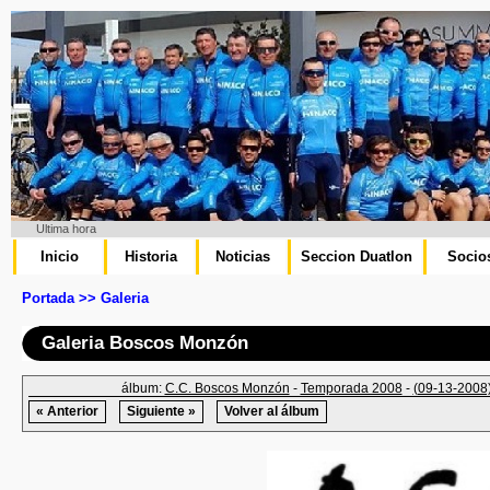
Ultima hora
Inicio
Historia
Noticias
Seccion Duatlon
Socio
Portada >> Galeria
Galeria Boscos Monzón
álbum:
C.C. Boscos Monzón
-
Temporada 2008
-
(09-13-2008)
« Anterior
Siguiente »
Volver al álbum