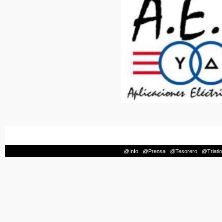
@Info
|
@Prensa
|
@Tesorero
|
@Triatl