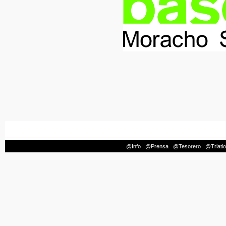
@Info
|
@Prensa
|
@Tesorero
|
@Triatl