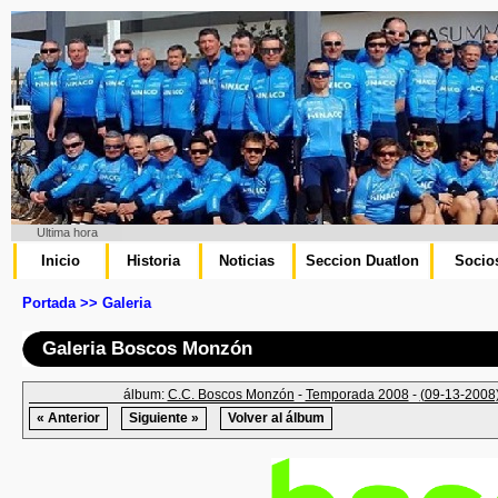
Ultima hora
Inicio
Historia
Noticias
Seccion Duatlon
Socio
Portada >> Galeria
Galeria Boscos Monzón
álbum:
C.C. Boscos Monzón
-
Temporada 2008
-
(09-13-2008)
« Anterior
Siguiente »
Volver al álbum