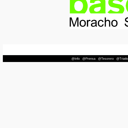
@Info
|
@Prensa
|
@Tesorero
|
@Triatl