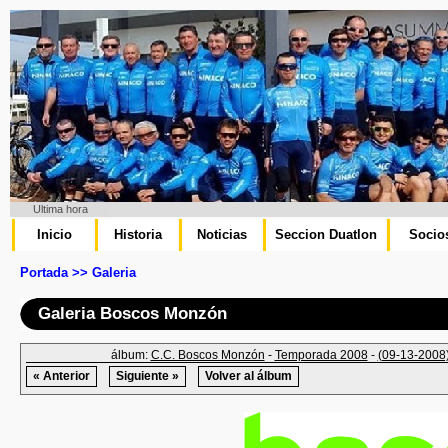
Ultima hora
Inicio
Historia
Noticias
Seccion Duatlon
Socio
Portada >> Galeria
Galeria Boscos Monzón
álbum:
C.C. Boscos Monzón
-
Temporada 2008
-
(09-13-2008)
« Anterior
Siguiente »
Volver al álbum