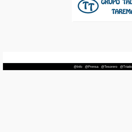
@Info
|
@Prensa
|
@Tesorero
|
@Triatl