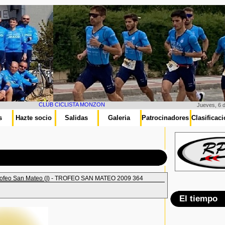
CLUB CICLISTA MONZON
Jueves, 6 
s
Hazte socio
Salidas
Galeria
Patrocinadores
Clasificac
ofeo San Mateo (I)
- TROFEO SAN MATEO 2009 364
El tiempo