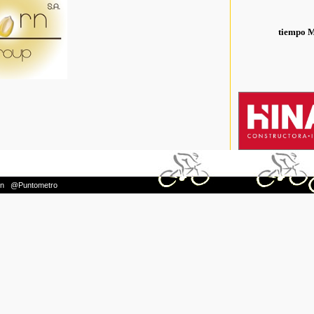
tiempo 
on
|
@Puntometro