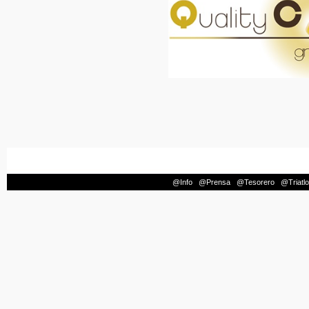
@Info
|
@Prensa
|
@Tesorero
|
@Triatl