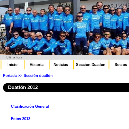
Ultima hora
Inicio
Historia
Noticias
Seccion Duatlon
Socios
Portada
>> Sección duatlón
Duatlón 2012
Clasificación General
Fotos 2012