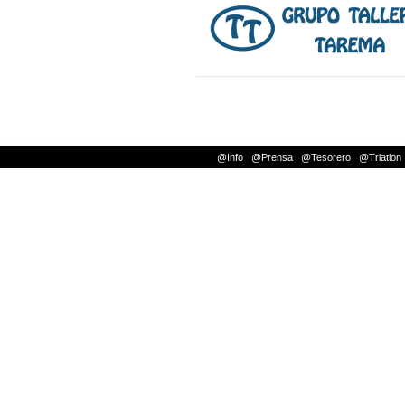
@Info
|
@Prensa
|
@Tesorero
|
@Triatlon