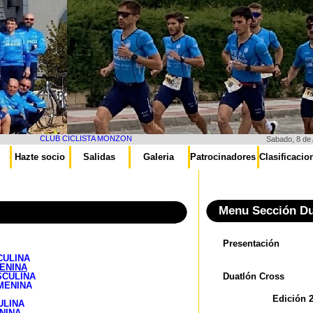
CLUB CICLISTA MONZON
Sabado, 8 de
Hazte socio
Salidas
Galeria
Patrocinadores
Clasificacio
Menu Sección Du
Presentación
CULINA
ENINA
SCULINA
Duatlón Cross
MENINA
Edición 
ULINA
NINA