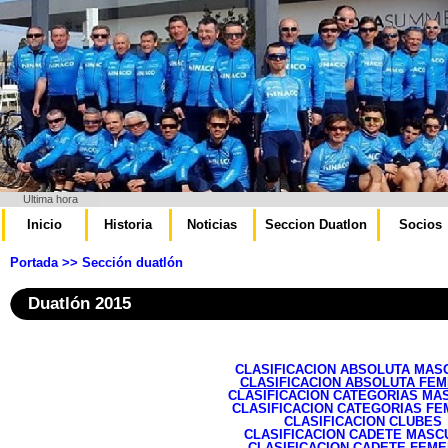
Ultima hora
Inicio
Historia
Noticias
Seccion Duatlon
Socios
Portada
>> Sección duatlón
Duatlón 2015
CLASIFICACION ABSOLUTA MAS
CLASIFICACION ABSOLUTA FEM
CLASIFICACION CATEGORIAS MA
CLASIFICACION CATEGORIAS FE
CLASIFICACION CLUBES
CLASIFICACION CADETE MASC
CLASIFICACION CADETE FEME