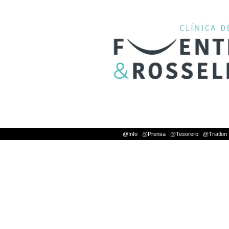
@Info
|
@Prensa
|
@Tesorero
|
@Triatlon