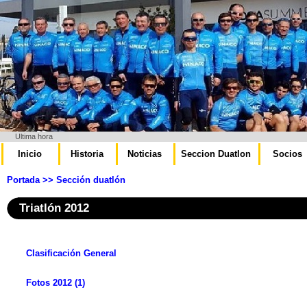
Ultima hora
Inicio
Historia
Noticias
Seccion Duatlon
Socios
Portada
>> Sección duatlón
Triatlón 2012
Clasificación General
Fotos 2012 (1)